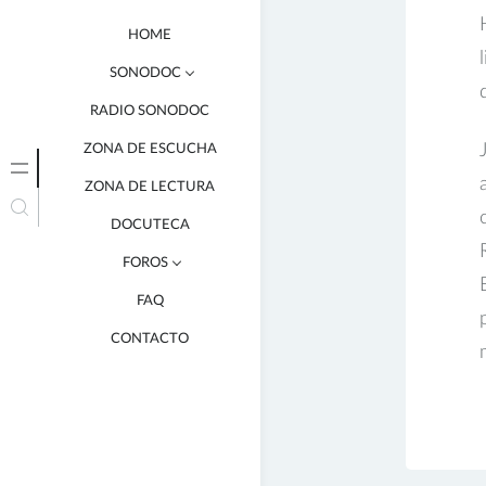
HOME
SONODOC
RADIO SONODOC
¿QUÉ HACEMOS?
ZONA DE ESCUCHA
¿POR QUÉ LO HACEMOS?
ZONA DE LECTURA
DOCUTECA
FOROS
FAQ
COLOMBIA 2015
CONTACTO
MÉXICO 2016
CHILE 2017
COLOMBIA 2019
VIRTUAL 2020