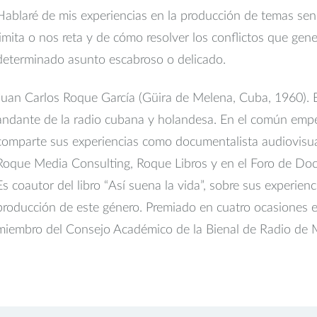
Hablaré de mis experiencias en la producción de temas sens
limita o nos reta y de cómo resolver los conflictos que gen
determinado asunto escabroso o delicado.
Juan Carlos Roque García (Güira de Melena, Cuba, 1960). Esc
andante de la radio cubana y holandesa. En el común empe
comparte sus experiencias como documentalista audiovisua
Roque Media Consulting, Roque Libros y en el Foro de 
Es coautor del libro “Así suena la vida”, sobre sus experienc
producción de este género. Premiado en cuatro ocasiones e
miembro del Consejo Académico de la Bienal de Radio de 