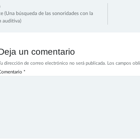
gación
s
e (Una búsqueda de las sonoridades con la
 auditiva)
das
Deja un comentario
Tu dirección de correo electrónico no será publicada.
Los campos obl
Comentario
*