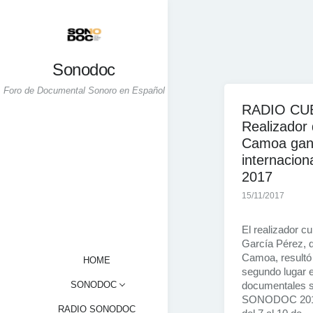
Skip
to
content
Sonodoc
Foro de Documental Sonoro en Español
RADIO CU
Realizador
Camoa gan
internaci
2017
15/11/2017
El realizador c
García Pérez, 
Camoa, resultó
HOME
segundo lugar 
SONODOC
documentales s
SONODOC 2017,
RADIO SONODOC
¿QUÉ HACEMOS?